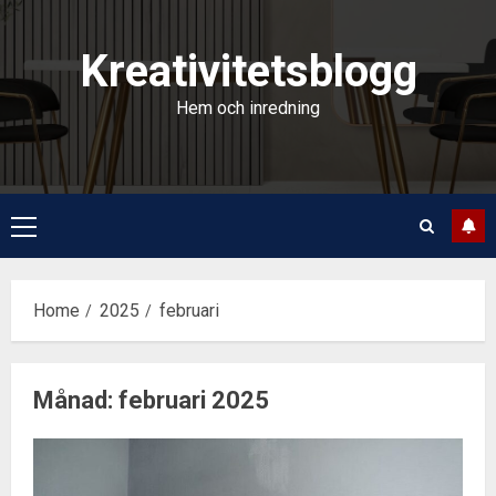
Skip
to
Kreativitetsblogg
content
Hem och inredning
Primary
Menu
Home
2025
februari
Månad:
februari 2025