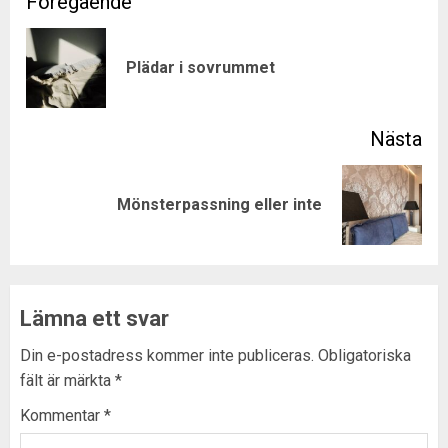
Post
navigation
Pre
Plädar i sovrummet
pos
Next
Mönsterpassning eller inte
post:
Lämna ett svar
Din e-postadress kommer inte publiceras.
Obligatoriska
fält är märkta
*
Kommentar
*