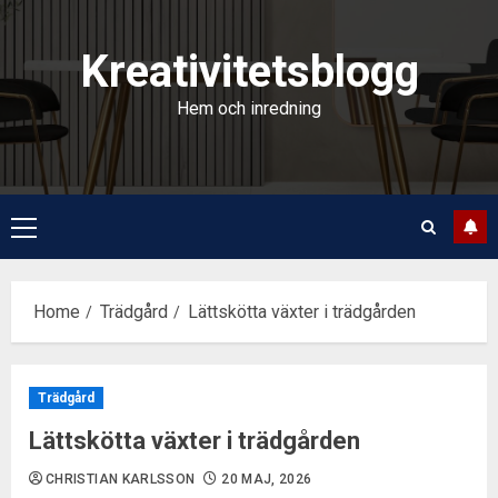
Skip
to
Kreativitetsblogg
content
Hem och inredning
Primary
Menu
Home
Trädgård
Lättskötta växter i trädgården
Trädgård
Lättskötta växter i trädgården
CHRISTIAN KARLSSON
20 MAJ, 2026