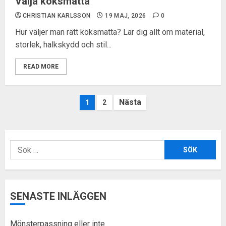
Välja köksmatta
CHRISTIAN KARLSSON
19 MAJ, 2026
0
Hur väljer man rätt köksmatta? Lär dig allt om material,
storlek, halkskydd och stil...
READ MORE
Sidnumrering
1
2
för
inlägg
Sök
efter:
SENASTE INLÄGGEN
Mönsterpassning eller inte