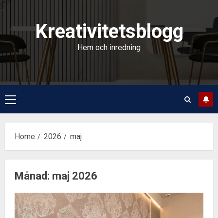
Skip
to
Kreativitetsblogg
content
Hem och inredning
Primary
Menu
Home
2026
maj
Månad:
maj 2026