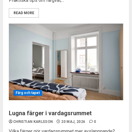
Praktiska tips om färgval,...
READ MORE
Färg och tapet
Lugna färger i vardagsrummet
CHRISTIAN KARLSSON
20 MAJ, 2026
0
Vilka färger gör vardagsrummet mer avslappnande?