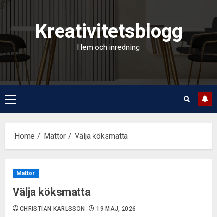
Skip
to
Kreativitetsblogg
content
Hem och inredning
Primary
Menu
Home
Mattor
Välja köksmatta
Mattor
Välja köksmatta
CHRISTIAN KARLSSON
19 MAJ, 2026