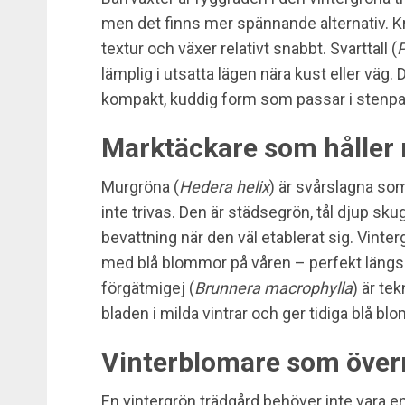
men det finns mer spännande alternativ. K
textur och växer relativt snabbt. Svarttall (
P
lämplig i utsatta lägen nära kust eller väg. 
kompakt, kuddig form som passar i stenpart
Marktäckare som håller
Murgröna (
Hedera helix
) är svårslagna so
inte trivas. Den är städsegrön, tål djup sku
bevattning när den väl etablerat sig. Vinter
med blå blommor på våren – perfekt längs r
förgätmigej (
Brunnera macrophylla
) är te
bladen i milda vintrar och ger tidiga blå bl
Vinterblomare som över
En vintergrön trädgård behöver inte vara en