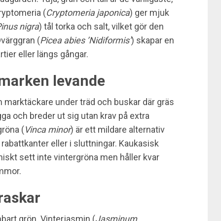
ryptomeria (
Cryptomeria japonica
) ger mjuk
inus nigra
) tål torka och salt, vilket gör den
Dvärggran (
Picea abies ’Nidiformis’
) skapar en
ier eller längs gångar.
 marken levande
m marktäckare under träd och buskar där gräs
gga och breder ut sig utan krav på extra
gröna (
Vinca minor
) är ett mildare alternativ
abattkanter eller i sluttningar. Kaukasisk
kniskt sett inte vintergröna men håller kvar
ommor.
raskar
bart grön. Vinterjasmin (
Jasminum