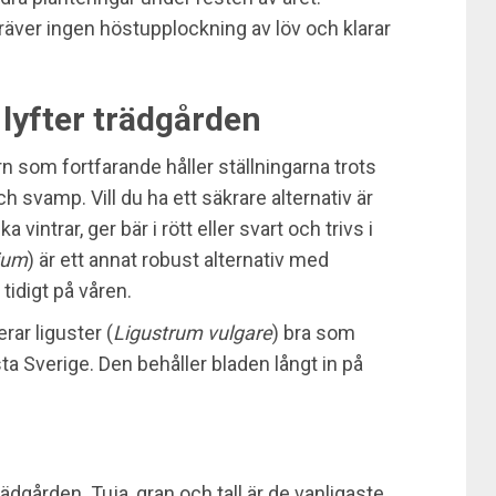
räver ingen höstupplockning av löv och klarar
lyfter trädgården
ern som fortfarande håller ställningarna trots
svamp. Vill du ha ett säkrare alternativ är
 vintrar, ger bär i rött eller svart och trivs i
ium
) är ett annat robust alternativ med
tidigt på våren.
rar liguster (
Ligustrum vulgare
) bra som
ta Sverige. Den behåller bladen långt in på
ädgården. Tuja, gran och tall är de vanligaste,