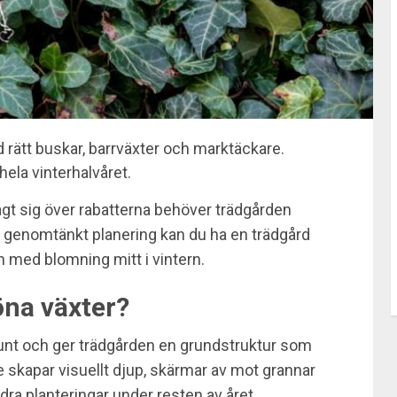
 rätt buskar, barrväxter och marktäckare.
ela vinterhalvåret.
lagt sig över rabatterna behöver trädgården
ch genomtänkt planering kan du ha en trädgård
h med blomning mitt i vintern.
öna växter?
 runt och ger trädgården en grundstruktur som
De skapar visuellt djup, skärmar av mot grannar
ra planteringar under resten av året.