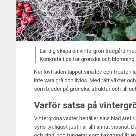
Lär dig skapa en vintergrön trädgård med
Konkreta tips för grönska och blomning h
När lövträden tappat sina löv och frosten 
inte vara grå och livlös. Med rätt växter o
som bjuder på grönska, struktur och till oc
Varför satsa på vintergr
Vintergröna växter behåller sina blad året
syns tydligast just när allt annat vissnat. 
och vind, och fungerar som bakgrund åt and