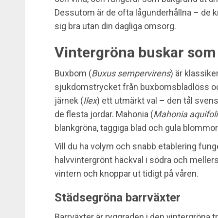
Dessutom är de ofta lågunderhållna – de k
sig bra utan din dagliga omsorg.
Vintergröna buskar som 
Buxbom (
Buxus sempervirens
) är klassik
sjukdomstrycket från buxbomsbladlöss och 
järnek (
Ilex
) ett utmärkt val – den tål svenska
de flesta jordar. Mahonia (
Mahonia aquifol
blankgröna, taggiga blad och gula blommor 
Vill du ha volym och snabb etablering funge
halvvintergrönt häckval i södra och mellers
vintern och knoppar ut tidigt på våren.
Städsegröna barrväxter
Barrväxter är ryggraden i den vintergröna tr