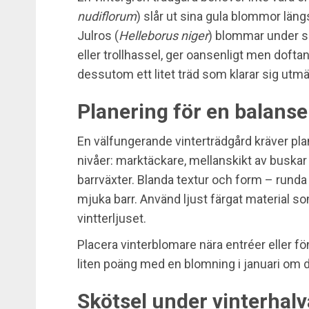
nudiflorum
) slår ut sina gula blommor län
Julros (
Helleborus niger
) blommar under s
eller trollhassel, ger oansenligt men dofta
dessutom ett litet träd som klarar sig utmä
Planering för en balanse
En välfungerande vinterträdgård kräver pl
nivåer: marktäckare, mellanskikt av buskar o
barrväxter. Blanda textur och form – rund
mjuka barr. Använd ljust färgat material so
vintterljuset.
Placera vinterblomare nära entréer eller fö
liten poäng med en blomning i januari om 
Skötsel under vinterhalv