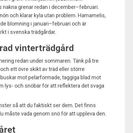
gs nakna grenar redan i december–februari.
nön och klarar kyla utan problem. Hamamelis,
nde blomning i januari–februari och är
rkt i svenska trädgårdar.
rad vinterträdgård
anering redan under sommaren. Tänk på tre
ch ett övre skikt av träd eller större
a buskar mot pelarformade, taggiga blad mot
m lys- och snöbär för att reflektera det svaga
nster så att du faktiskt ser dem. Det finns
du måste vada genom snö för att uppleva den.
året