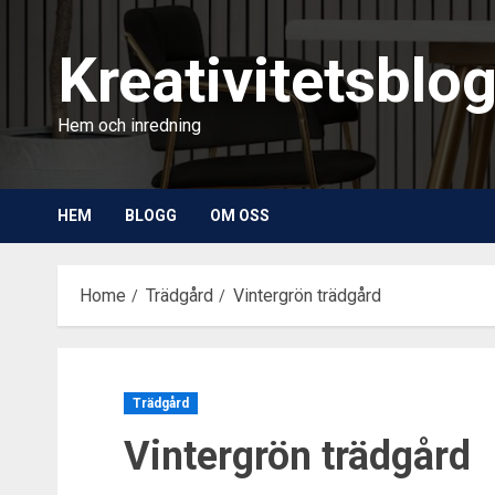
Skip
to
Kreativitetsblo
content
Hem och inredning
HEM
BLOGG
OM OSS
Home
Trädgård
Vintergrön trädgård
Trädgård
Vintergrön trädgård