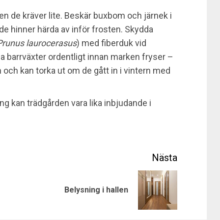
men de kräver lite. Beskär buxbom och järnek i
de hinner härda av inför frosten. Skydda
Prunus laurocerasus
) med fiberduk vid
na barrväxter ordentligt innan marken fryser –
 och kan torka ut om de gått in i vintern med
ing kan trädgården vara lika inbjudande i
Previous
Next
Belysning i hallen
post:
post: