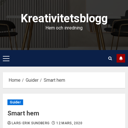
Skip
to
Kreativitetsblogg
content
Hem och inredning
Primary
Menu
Home
Guider
Smart hem
Guider
Smart hem
LARS-ERIK SUNDBERG
12 MARS, 2020