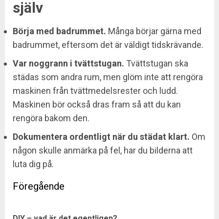
själv
Börja med badrummet.
Många börjar gärna med
badrummet, eftersom det är väldigt tidskrävande.
Var noggrann i tvättstugan.
Tvättstugan ska
städas som andra rum, men glöm inte att rengöra
maskinen från tvättmedelsrester och ludd.
Maskinen bör också dras fram så att du kan
rengöra bakom den.
Dokumentera ordentligt när du städat klart.
Om
någon skulle anmärka på fel, har du bilderna att
luta dig på.
Post
navigation
Pre
DIY – vad är det egentligen?