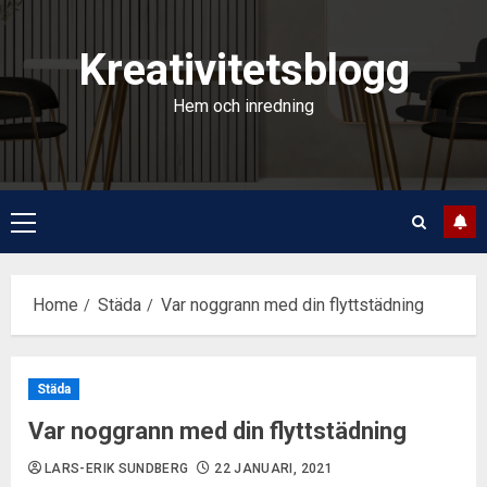
Skip
to
Kreativitetsblogg
content
Hem och inredning
Primary
Menu
Home
Städa
Var noggrann med din flyttstädning
Städa
Var noggrann med din flyttstädning
LARS-ERIK SUNDBERG
22 JANUARI, 2021