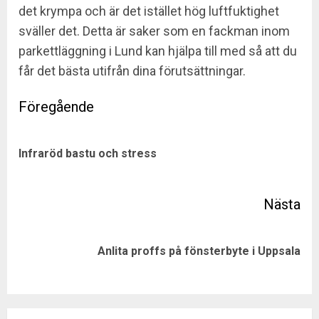
det krympa och är det istället hög luftfuktighet
sväller det. Detta är saker som en fackman inom
parkettläggning i Lund kan hjälpa till med så att du
får det bästa utifrån dina förutsättningar.
Post
navigation
Pre
Infraröd bastu och stress
pos
Next
Anlita proffs på fönsterbyte i Uppsala
post: