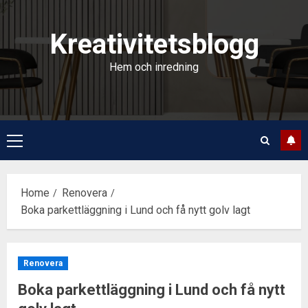
Skip
to
Kreativitetsblogg
content
Hem och inredning
Primary
Menu
Home
Renovera
Boka parkettläggning i Lund och få nytt golv lagt
Renovera
Boka parkettläggning i Lund och få nytt